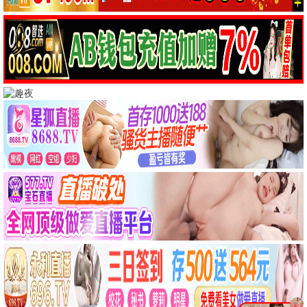
大鱼海棠3
西虹市首富4
在线电影院最新上线，高
在线电影院最新上线，高
清画质，即刻在线播放。
清画质，即刻在线播放。
在线观看
在线观看
2025
2024