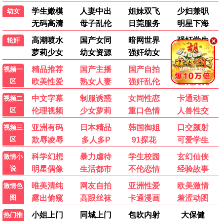
流浪地球21
极限挑战2
在线电影院动漫番剧，高
在线电影院动漫番剧，高
清画质，即刻在线播放。
清画质，即刻在线播放。
在线观看
在线观看
2024
2024
狂飙3
你的名字。4